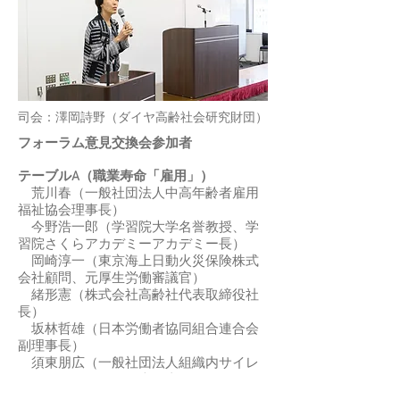
司会：澤岡詩野（ダイヤ高齢社会研究財団）
フォーラム意見交換会参加者
テーブルA（職業寿命「雇用」）
荒川春（一般社団法人中高年齢者雇用
福祉協会理事長）
今野浩一郎（学習院大学名誉教授、学
習院さくらアカデミーアカデミー長）
岡崎淳一（東京海上日動火災保険株式
会社顧問、元厚生労働審議官）
緒形憲（株式会社高齢社代表取締役社
長）
坂林哲雄（日本労働者協同組合連合会
副理事長）
須東朋広（一般社団法人組織内サイレ
ントマイノリティ代表理事）
立花一元（損害保険ジャパン日本興亜