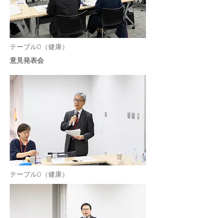
​テーブルD（健康）
​意見発表会
​テーブルD（健康）