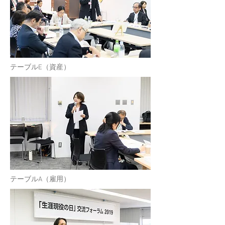
​テーブルE（資産）
​テーブルA（雇用）