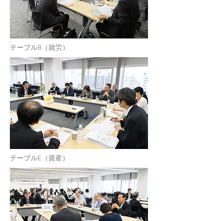
​テーブルB（就労）
​テーブルE（資産）