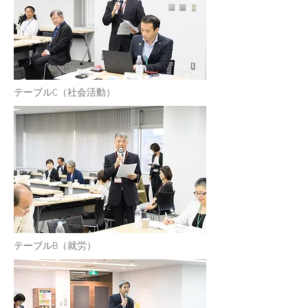
​テーブルC（社会活動）
​テーブルB（就労）