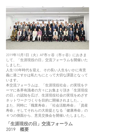
2019年10月1日（火）AP市ヶ谷（市ヶ谷）におきま
して、「生涯現役の日」交流フォーラムを開催いた
しました。
人生100年時代を迎え、その長い人生をいかに有意
義に過ごすかは私たちにとって大切な課題となって
います。
本交流フォーラムは、「生涯現役社会」の実現をテ
ーマに各界有識者の方々にお集まり頂き「生涯現役
の日」の認知を広げ、生涯現役社会の実現をめざす
ネットワークづくりを目的に開催されました。。
また、同時に「職業寿命」「社会活動寿命」「資産
寿命」そしてそれらの大前提となる「健康寿命」の
４つの側面から、意見交換会を開催いたしました。
​「生涯現役の日」交流フォーラム
2019 概要